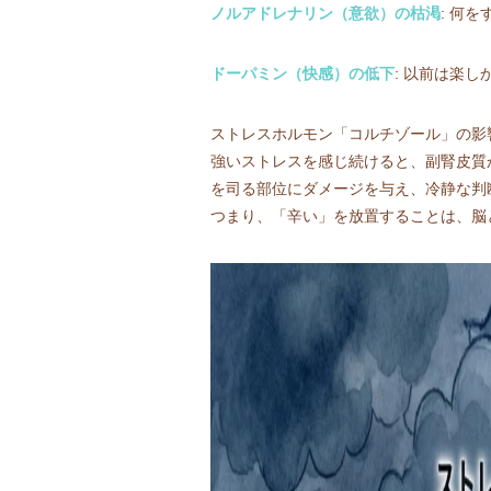
ノルアドレナリン（意欲）の枯渇
: 何
ドーパミン（快感）の低下
: 以前は楽
ストレスホルモン「コルチゾール」の影
強いストレスを感じ続けると、副腎皮質
を司る部位にダメージを与え、冷静な判
つまり、「辛い」を放置することは、脳