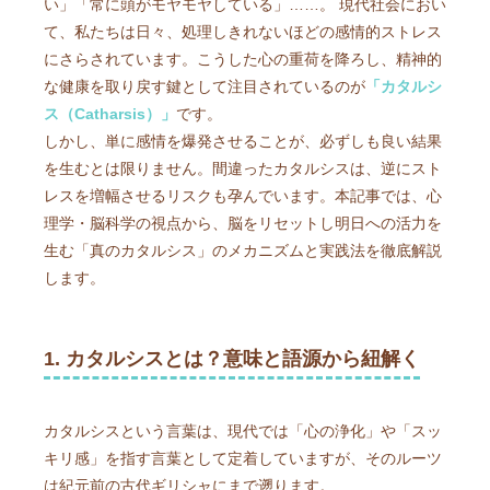
い」「常に頭がモヤモヤしている」……。 現代社会におい
て、私たちは日々、処理しきれないほどの感情的ストレス
にさらされています。こうした心の重荷を降ろし、精神的
な健康を取り戻す鍵として注目されているのが
「カタルシ
ス（Catharsis）」
です。
しかし、単に感情を爆発させることが、必ずしも良い結果
を生むとは限りません。間違ったカタルシスは、逆にスト
レスを増幅させるリスクも孕んでいます。本記事では、心
理学・脳科学の視点から、脳をリセットし明日への活力を
生む「真のカタルシス」のメカニズムと実践法を徹底解説
します。
1. カタルシスとは？意味と語源から紐解く
カタルシスという言葉は、現代では「心の浄化」や「スッ
キリ感」を指す言葉として定着していますが、そのルーツ
は紀元前の古代ギリシャにまで遡ります。