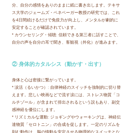
分、自分の感情をありのままに紙に書き出します。テキサ
ス大学のジェームズ・ペネベーガー教授の研究では、これ
を4日間続けるだけで免疫力が向上し、メンタルが劇的に
安定することが確認されています。
* カウンセリング・傾聴: 信頼できる第三者に話すことで、
自分の声を自分の耳で聞き、客観視（外化）が進みます。
② 身体的カタルシス（動かす・出す）
身体と心は密接に繋がっています。
* 涙活（るいかつ）: 自律神経のスイッチを強制的に切り替
えます。悲しい映画などで流す涙には、ストレス物質「コ
ルチゾール」が含まれて排出されるという説もあり、副交
感神経を優位にします。
* リズミカルな運動: ジョギングやウォーキングは、神経伝
達物質「セロトニン」の合成を促します。一定のリズムを
刻む動作は、脳の情動を安定させる物理的なスイッチとな