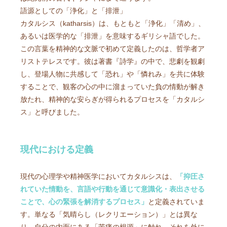
語源としての「浄化」と「排泄」
カタルシス（katharsis）は、もともと「浄化」「清め」、
あるいは医学的な「排泄」を意味するギリシャ語でした。
この言葉を精神的な文脈で初めて定義したのは、哲学者ア
リストテレスです。彼は著書『詩学』の中で、悲劇を観劇
し、登場人物に共感して「恐れ」や「憐れみ」を共に体験
することで、観客の心の中に溜まっていた負の情動が解き
放たれ、精神的な安らぎが得られるプロセスを「カタルシ
ス」と呼びました。
現代における定義
現代の心理学や精神医学においてカタルシスは、
「抑圧さ
れていた情動を、言語や行動を通じて意識化・表出させる
ことで、心の緊張を解消するプロセス」
と定義されていま
す。単なる「気晴らし（レクリエーション）」とは異な
り、自分の内面にある「苦痛の根源」に触れ、それを外に