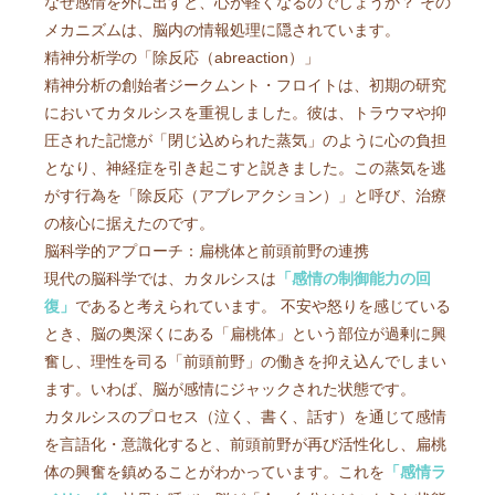
なぜ感情を外に出すと、心が軽くなるのでしょうか？ その
メカニズムは、脳内の情報処理に隠されています。
精神分析学の「除反応（abreaction）」
精神分析の創始者ジークムント・フロイトは、初期の研究
においてカタルシスを重視しました。彼は、トラウマや抑
圧された記憶が「閉じ込められた蒸気」のように心の負担
となり、神経症を引き起こすと説きました。この蒸気を逃
がす行為を「除反応（アブレアクション）」と呼び、治療
の核心に据えたのです。
脳科学的アプローチ：扁桃体と前頭前野の連携
現代の脳科学では、カタルシスは
「感情の制御能力の回
復」
であると考えられています。 不安や怒りを感じている
とき、脳の奥深くにある「扁桃体」という部位が過剰に興
奮し、理性を司る「前頭前野」の働きを抑え込んでしまい
ます。いわば、脳が感情にジャックされた状態です。
カタルシスのプロセス（泣く、書く、話す）を通じて感情
を言語化・意識化すると、前頭前野が再び活性化し、扁桃
体の興奮を鎮めることがわかっています。これを
「感情ラ