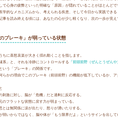
して心身の疲弊といった明確な「原因」が隠れていることがほとんどで
医学的なメカニズムから、考えられる疾患、そして今日から実践できる
記事を読み終える頃には、あなたの心が少し軽くなり、次の一歩が見え
脳のブレーキ」が弱っている状態
うちに喜怒哀楽が大きく揺れ動くことを指します。
縁系」と、それを冷静にコントロールする
「前頭前野（ぜんとうぜんや
という「ブレーキ」の関係です。
何らかの理由でこのブレーキ（前頭前野）の機能が低下しているか、ア
と
度の刺激に対し、脳が「危機」だと過剰に反応する。
を元のフラットな状態に戻す力が弱まっている。
意思とは無関係に涙が出たり、怒りが湧いたりする。
が弱いからではなく、脳や体が「もう限界だよ」というサインを出して