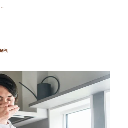
..
も解説