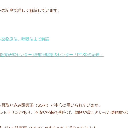
下の記事で詳しく解説しています。
法や薬物療法、呼吸法まで解説
医療研究センター 認知行動療法センター「PTSDの治療」
ン再取り込み阻害薬（SSRI）が中心に用いられています。
ルトラリンがあり、不安や恐怖を和らげ、動悸や震えといった身体症状
取り込み阻害薬（SNRI）が処方される場合もあります。