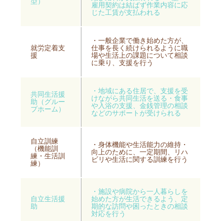
型）
雇用契約は結ばず作業内容に応
じた工賃が支払われる
・一般企業で働き始めた方が、
就労定着支
仕事を長く続けられるように職
援
場や生活上の課題について相談
に乗り、支援を行う
・地域にある住居で、支援を受
共同生活援
けながら共同生活を送る・食事
助（グルー
や入浴の支援、金銭管理の相談
プホーム）
などのサポートが受けられる
自立訓練
・身体機能や生活能力の維持・
（機能訓
向上のために、一定期間、リハ
練・生活訓
ビリや生活に関する訓練を行う
練）
・施設や病院から一人暮らしを
自立生活援
始めた方が生活できるよう、定
助
期的な訪問や困ったときの相談
対応を行う