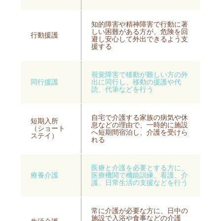
知的障害や精神障害で行動に著
しい困難がある方が、危険を回
行動援護
避し安心して外出できるよう支
援する
視覚障害で移動が難しい方の外
同行援護
出に同行し、移動の援護や代
読、代筆などを行う
自宅で介護する家族の病気や休
短期入所
息などの理由で、一時的に施設
（ショート
へ短期間宿泊し、介護を受けら
ステイ）
れる
医療と介護を必要とする方に、
療養介護
医療機関で機能訓練、看護、介
護、日常生活の支援などを行う
常に介護が必要な方に、日中の
施設で入浴や食事などの介護