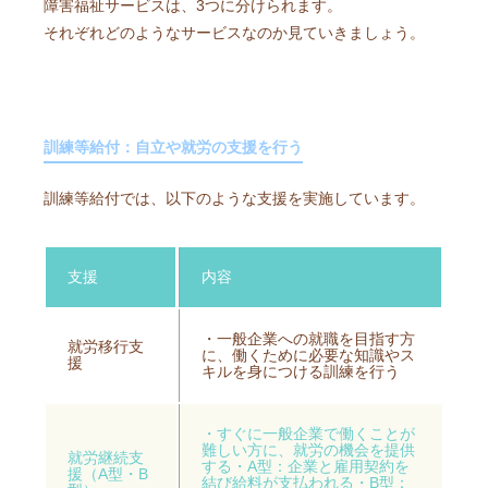
障害福祉サービスは、3つに分けられます。
それぞれどのようなサービスなのか見ていきましょう。
訓練等給付：自立や就労の支援を行う
訓練等給付では、以下のような支援を実施しています。
支援
内容
・一般企業への就職を目指す方
就労移行支
に、働くために必要な知識やス
援
キルを身につける訓練を行う
・すぐに一般企業で働くことが
難しい方に、就労の機会を提供
就労継続支
する・A型：企業と雇用契約を
援（A型・B
結び給料が支払われる・B型：