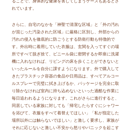
ることで、身体的な健康を害してしまうケースもあるとさ
れています。
さらに、自宅のなかを「神聖で清潔な区域」と「外の汚れ
が混じった汚染された区域」に厳格に区別し、外部からの
汚れの侵入を徹底的に防ごうとする防衛行動も特徴的で
す。外出時に着用していた衣服は、玄関を入ってすぐの場
所ですべて脱ぎ捨て、ビニール袋に密閉するか即座に洗濯
機に入れなければ、リビングの床を歩くことができないと
いったルールを自分に課すようになります。外で購入して
きたプラスチック容器の食品や日用品は、すべてアルコー
ルスプレーで完璧に拭き上げるか、パッケージを完全に取
り除かなければ室内に持ち込めないといった過酷な作業に
毎日追われるようになります。これがさらに進行すると、
同居している家族に対しても「帰宅したらすぐにシャワー
を浴びて、衣服をすべて着替えてほしい」「私が指定した
場所以外には触らないでほしい」と激しく要求し、家族が
それに応じないと激しい不安から怒りやパニックを起こす