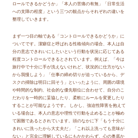
ロールできるかどうか」「本人の苦痛の有無」「日常生活
への支障の程度」という三つの観点からそれぞれの違いを
整理していきます。
まず一つ目の軸である「コントロールできるかどうか」に
ついてです。潔癖症と呼ばれる性格傾向の場合、本人は自
分の意志できれいにしたいという行動を状況に応じてある
程度コントロールできるとされています。例えば、「今は
旅行中で十分に手が洗えないけれど、状況的に仕方がない
から我慢しよう」「仕事の締め切りが迫っているから、デ
スクの掃除は明日に回そう」といったように、周囲の環境
や時間的な制約、社会的な優先順位に合わせて、自分のこ
だわりを一時的に妥協したり、柔軟にルールを変更したり
することが可能なようです。 しかし、強迫性障害を抱えて
いる場合は、本人の意志や理性で行動を止めることが極め
て困難であるとされています。頭のなかに下「もう十分に
きれいに洗ったから大丈夫だ」「これ以上洗っても意味が
ない」と完全に理解しているにもかかわらず、心の奥底か