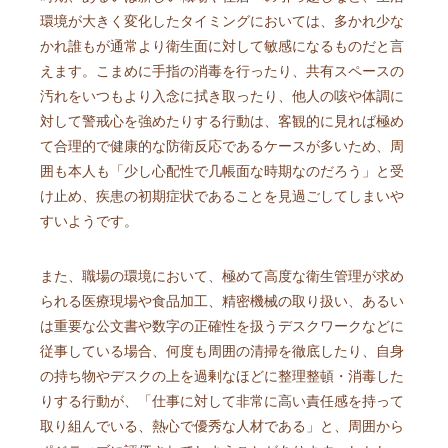
環境が大きく変化したタイミングにおいては、多かれ少な
かれ誰もが通常より衛生面に対して敏感になるものだと言
えます。こまめに手指の消毒を行ったり、共有スペースの
汚れをいつもより入念に拭き取ったり、他人の咳や体調に
対して警戒心を強めたりする行動は、客観的に見れば極め
て合理的で健康的な防衛反応であるケースが多いため、周
囲も本人も「少し心配性で几帳面な時期なのだろう」と受
け止め、疾患の初期症状であることを見過ごしてしまいや
すいようです。
また、職場の環境において、極めて高度な衛生管理が求め
られる医療現場や食品加工、精密機械の取り扱い、あるい
は重要な公文書や数字の正確性を扱うデスクワークなどに
従事している場合、何度も周囲の清掃を徹底したり、自身
の持ち物やデスクの上を過剰なほどに整理整頓・消毒した
りする行動が、「仕事に対して非常に高い責任感を持って
取り組んでいる、熱心で優秀な人材である」と、周囲から