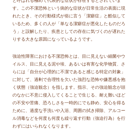
と呼ばれる極めて代表的な症状が存在するとされていま
す。この不潔恐怖という病的な症状が日常生活の表面に現
れたとき、その行動様式が俗に言う「潔癖症」と酷似して
いるため、多くの人が「単なる潔癖症が悪化したものだろ
う」と誤解したり、疾患としての存在に気づくのが遅れた
りする大きな原因になっているようです。
強迫性障害における不潔恐怖とは、目に見えない細菌やウ
イルス、目に見える泥や埃、あるいは有害な化学物質、さ
らには「自分が心理的に不潔であると感じる特定の対象」
に対して、過剰で合理性を欠いた強烈な恐怖や嫌悪感を抱
く状態（強迫観念）を指します。指示、その強迫観念が頭
のなかに不意に侵入してくることで生じる、耐え難いほど
の不安や苦痛、恐ろしさを一時的にでも静め、安心を得る
ために、過度な手洗いや入浴、周囲の拭き掃除、アルコー
ル消毒などを何度も何度も繰り返す行動（強迫行為）を行
わずにはいられなくなります。