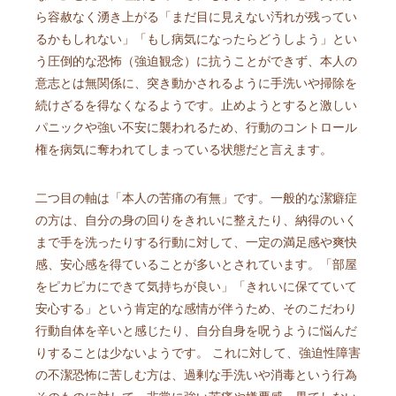
ら容赦なく湧き上がる「まだ目に見えない汚れが残ってい
るかもしれない」「もし病気になったらどうしよう」とい
う圧倒的な恐怖（強迫観念）に抗うことができず、本人の
意志とは無関係に、突き動かされるように手洗いや掃除を
続けざるを得なくなるようです。止めようとすると激しい
パニックや強い不安に襲われるため、行動のコントロール
権を病気に奪われてしまっている状態だと言えます。
二つ目の軸は「本人の苦痛の有無」です。一般的な潔癖症
の方は、自分の身の回りをきれいに整えたり、納得のいく
まで手を洗ったりする行動に対して、一定の満足感や爽快
感、安心感を得ていることが多いとされています。「部屋
をピカピカにできて気持ちが良い」「きれいに保てていて
安心する」という肯定的な感情が伴うため、そのこだわり
行動自体を辛いと感じたり、自分自身を呪うように悩んだ
りすることは少ないようです。 これに対して、強迫性障害
の不潔恐怖に苦しむ方は、過剰な手洗いや消毒という行為