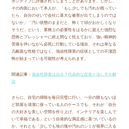
ポジティブに評価されてしまうことがあります。しかし、
その内面において本人が、「もし少しでも汚れが残ってい
たら、自分のせいで会社に甚大な被害が出てしまうのでは
ないか」「汚い状態のままだと、怖くて頭がおかしくなり
そうだ」という、業務上の必要性をはるかに超えた強烈な
恐怖とプレッシャーに絶え間なく怯えており、強い精神的
苦痛を伴いながら必死に行動している場合、それは単なる
几帳面な性格ではなく、強迫性障害の症状としての不潔恐
怖が始まっている可能性が考えられます。
関連記事：
強迫性障害は治る？代表的な症状と治し方を解
説
さらに、自宅の掃除を毎日完璧に行い、一分の隙もないほ
ど部屋を清潔に保っている人のケースでも、それが「自分
の大好きな美しい空間を作り上げ、インテリアを楽しんで
いて幸福である」という自発的な満足感に基づいているの
か、それとも「少しでも埃の塊や汚れのシミが視界に入る