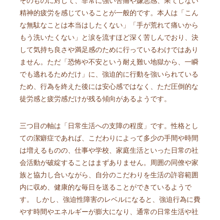
そのものに対して、非常に強い苦痛や嫌悪感、果てしない
精神的疲労を感じていることが一般的です。本人は「こん
な無駄なことは本当はしたくない」「手が荒れて痛いから
もう洗いたくない」と涙を流すほど深く苦しんでおり、決
して気持ち良さや満足感のために行っているわけではあり
ません。ただ「恐怖や不安という耐え難い地獄から、一瞬
でも逃れるためだけ」に、強迫的に行動を強いられている
ため、行為を終えた後には安心感ではなく、ただ圧倒的な
徒労感と疲労感だけが残る傾向があるようです。
三つ目の軸は「日常生活への支障の程度」です。性格とし
ての潔癖症であれば、こだわりによって多少の手間や時間
は増えるものの、仕事や学校、家庭生活といった日常の社
会活動が破綻することはまずありません。周囲の同僚や家
族と協力し合いながら、自分のこだわりを生活の許容範囲
内に収め、健康的な毎日を送ることができているようで
す。 しかし、強迫性障害のレベルになると、強迫行為に費
やす時間やエネルギーが膨大になり、通常の日常生活や社