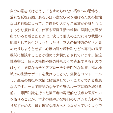
自分の意志ではどうしても止められない汚れへの恐怖や、
過剰な反復行動、あるいは不潔な状況を避けるための極端
な回避行動によって、ご自身や大切なご家族が心身ともに
すっかり疲れ果て、仕事や家庭生活の維持に深刻な支障が
出ていると感じたときは、決して個人のこだわりや我慢の
範疇として片付けようとしたり、本人の精神力の弱さと責
めたりしようとせず、心療内科や精神科などの専門の医療
機関に相談することが極めて大切だとされています。強迫
性障害は、個人の根性や気の持ちようで克服できるもので
はなく、適切な医学的アプローチや専門的な治療、指示地
域での生活サポートを受けることで、症状をコントロール
し、生活の負担を大幅に軽減させていくことができる疾患
なのです。一人で暗闇のなかで不安のループに悩み続ける
前に、専門知識を持った第三者の客観的な視点や医療の力
を借りることが、本来の穏やかな毎日のリズムと安心を取
り戻すための、最も確実な歩みへとつながっていくようで
す。