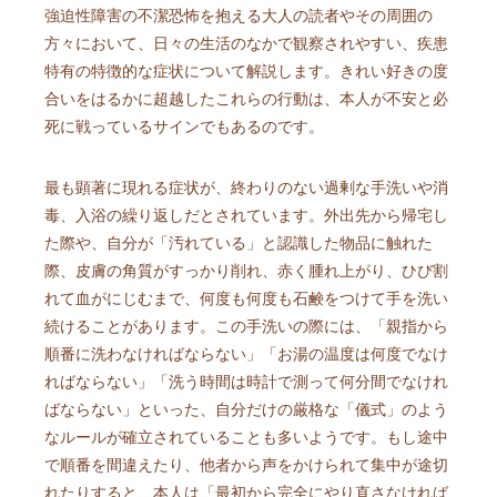
強迫性障害の不潔恐怖を抱える大人の読者やその周囲の
方々において、日々の生活のなかで観察されやすい、疾患
特有の特徴的な症状について解説します。きれい好きの度
合いをはるかに超越したこれらの行動は、本人が不安と必
死に戦っているサインでもあるのです。
最も顕著に現れる症状が、終わりのない過剰な手洗いや消
毒、入浴の繰り返しだとされています。外出先から帰宅し
た際や、自分が「汚れている」と認識した物品に触れた
際、皮膚の角質がすっかり削れ、赤く腫れ上がり、ひび割
れて血がにじむまで、何度も何度も石鹸をつけて手を洗い
続けることがあります。この手洗いの際には、「親指から
順番に洗わなければならない」「お湯の温度は何度でなけ
ればならない」「洗う時間は時計で測って何分間でなけれ
ばならない」といった、自分だけの厳格な「儀式」のよう
なルールが確立されていることも多いようです。もし途中
で順番を間違えたり、他者から声をかけられて集中が途切
れたりすると、本人は「最初から完全にやり直さなければ