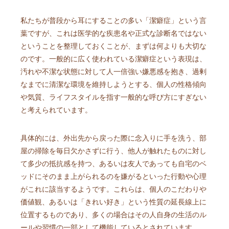
私たちが普段から耳にすることの多い「潔癖症」という言
葉ですが、これは医学的な疾患名や正式な診断名ではない
ということを整理しておくことが、まずは何よりも大切な
のです。一般的に広く使われている潔癖症という表現は、
汚れや不潔な状態に対して人一倍強い嫌悪感を抱き、過剰
なまでに清潔な環境を維持しようとする、個人の性格傾向
や気質、ライフスタイルを指す一般的な呼び方にすぎない
と考えられています。
具体的には、外出先から戻った際に念入りに手を洗う、部
屋の掃除を毎日欠かさずに行う、他人が触れたものに対し
て多少の抵抗感を持つ、あるいは友人であっても自宅のベ
ッドにそのまま上がられるのを嫌がるといった行動や心理
がこれに該当するようです。これらは、個人のこだわりや
価値観、あるいは「きれい好き」という性質の延長線上に
位置するものであり、多くの場合はその人自身の生活のル
ールや習慣の一部として機能しているとされています。